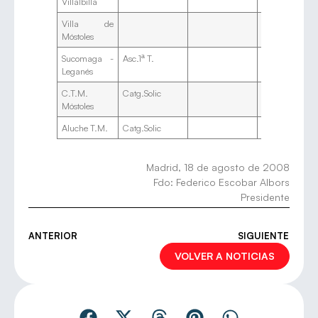
Villalbilla
Villa de
La
Móstoles
«B
Sucomaga -
Asc.1ª T.
Ar
Leganés
C.T.M.
Catg.Solic
Móstoles
Aluche T.M.
Catg.Solic
Madrid, 18 de agosto de 2008
Fdo: Federico Escobar Albors
Presidente
ANTERIOR
SIGUIENTE
VOLVER A NOTICIAS