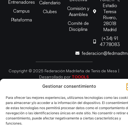
Entrenadores
Calendario
Estadio
Comisión y
Campus
Clubes
Teresa
Asamblea
Rivero,
Plataforma
Comité de
28018
Disciplina
Madrid
(+34) 91
4778083
federacion@fedmadt
Copyright © 2025 Federación Madrileña de Tenis de Mesa |
Desarrollado por
TOOOLS
Gestionar consentimiento
Aviso Legal
Política de Cookies
Política de Privacidad
Para ofrecer las mejores experiencias, utilizamos tecnologías como las cook
Declaración de Accesibilidad
para almacenar y/o acceder a la información del dispositivo. El consentimien
de estas tecnologías nos permitirá procesar datos como el comportamiento 
navegación o las identificaciones únicas en este sitio. No consentir o retirar e
consentimiento, puede afectar negativamente a ciertas características y
funciones.