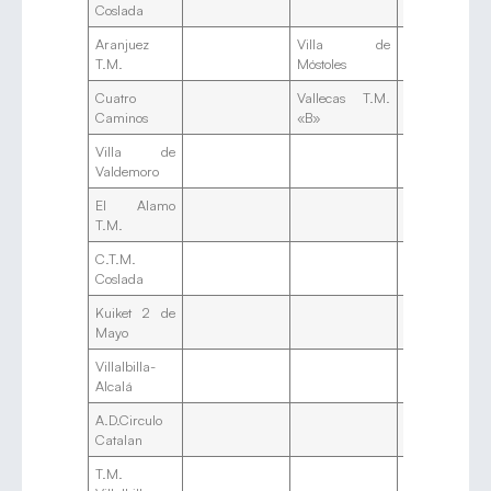
Coslada
Pe
Aranjuez
Villa de
Asc.2ª T.
V
T.M.
Móstoles
Va
Cuatro
Vallecas T.M.
Asc.2ª T.
Ku
Caminos
«B»
Ma
Villa de
Fc
Valdemoro
El Alamo
Ptv
T.M.
C.T.M.
A.
Coslada
«A
Kuiket 2 de
S.S
Mayo
Villalbilla-
A.
Alcalá
«B
A.D.Circulo
V
Catalan
Va
T.M.
Al