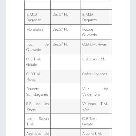
E.M.D.
Des.2ª N.
E.M.D.
Des.3ªN.
C.
Daganzo
Daganzo
«A
Moratalaz
Des.2ª N.
Fco.de
Des.3ªN.
El
Quevedo
«B
Fco. de
Des.2ª N.
C.D.T.M. Rivas
El
Quevedo
«A
C.E.T.M.
El Alamo T.M.
La
Getafe
«A
C.D.T.M.
Cofer -Leganés
V
Rivas
Va
Brunete
Villa de
Br
Sum.Leganés
Valdemoro
18
S.S. de los
Vallecas T.M.
Vi
Reyes
«A»
Al
Las Rozas
C.E.T.M.
C.
T.M.
Getafe
«B
Avenidas de
Aluche T.M.
Asc.2ª T.
E.