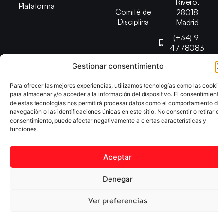
Rivero,
Plataforma
Comité de
28018
Disciplina
Madrid
(+34) 91
4778083
federacion@fedmadt
Gestionar consentimiento
Para ofrecer las mejores experiencias, utilizamos tecnologías como las cook
Copyright © 2025 Federación Madrileña de Tenis de Mesa |
para almacenar y/o acceder a la información del dispositivo. El consentimien
Desarrollado por
TOOOLS
de estas tecnologías nos permitirá procesar datos como el comportamiento 
navegación o las identificaciones únicas en este sitio. No consentir o retirar e
consentimiento, puede afectar negativamente a ciertas características y
Aviso Legal
Política de Cookies
Política de Privacidad
funciones.
Declaración de Accesibilidad
Aceptar
Denegar
Ver preferencias