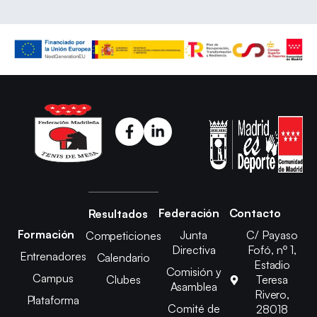
Federación
Contacto
Resultados
Formación
Junta
C/ Payaso
Competiciones
Directiva
Fofó, nº 1,
Entrenadores
Calendario
Estadio
Comisión y
Campus
Clubes
Teresa
Asamblea
Rivero,
Plataforma
Comité de
28018