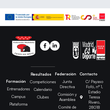
Federación
Contacto
Resultados
Formación
Junta
C/ Payaso
Competiciones
Directiva
Fofó, nº 1,
Entrenadores
Calendario
Estadio
Comisión y
Campus
Clubes
Teresa
Asamblea
Rivero,
Plataforma
Comité de
28018