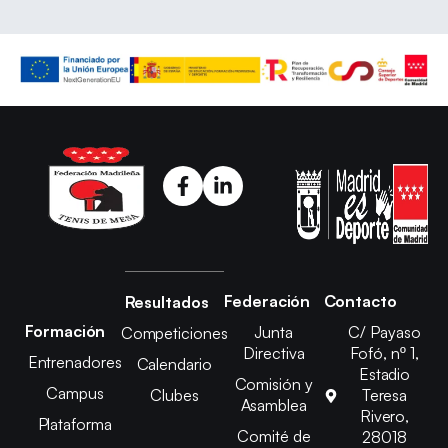
Federación
Contacto
Resultados
Formación
Junta
C/ Payaso
Competiciones
Directiva
Fofó, nº 1,
Entrenadores
Calendario
Estadio
Comisión y
Campus
Clubes
Teresa
Asamblea
Rivero,
Plataforma
Comité de
28018