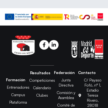
Federación
Contacto
Resultados
Formación
Junta
C/ Payaso
Competiciones
Directiva
Fofó, nº 1,
Entrenadores
Calendario
Estadio
Comisión y
Campus
Clubes
Teresa
Asamblea
Rivero,
Plataforma
Comité de
28018