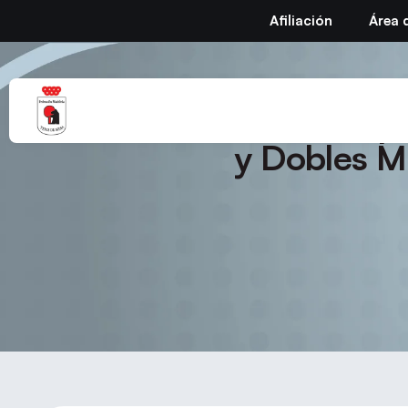
Afiliación
Área 
Circular Nº 28 – Temp
y Dobles M