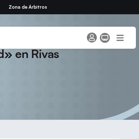
Zona de Árbitros
to de Madrid de Dobles
d» en Rivas