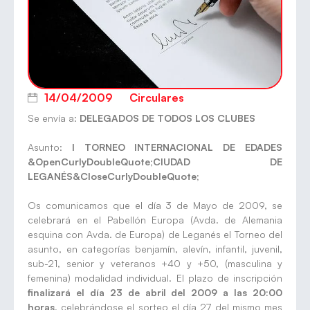
14/04/2009
Circulares
Se envía a:
DELEGADOS DE TODOS LOS CLUBES
Asunto:
I TORNEO INTERNACIONAL DE EDADES
&OpenCurlyDoubleQuote;CIUDAD DE
LEGANÉS&CloseCurlyDoubleQuote;
Os comunicamos que el día 3 de Mayo de 2009, se
celebrará en el Pabellón Europa (Avda. de Alemania
esquina con Avda. de Europa) de Leganés el Torneo del
asunto, en categorías benjamín, alevín, infantil, juvenil,
sub-21, senior y veteranos +40 y +50, (masculina y
femenina) modalidad individual. El plazo de inscripción
finalizará el día 23 de abril del 2009 a las 20:00
horas
, celebrándose el sorteo el día 27 del mismo mes