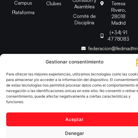
Campus
Clubes
Teresa
Asamblea
Rivero,
Plataforma
Comité de
28018
Disciplina
Madrid
(+34) 91
4778083
federacion@fedmadt
Gestionar consentimiento
Copyright © 2025 Federación Madrileña de Tenis de Mesa |
Desarrollado por
TOOOLS
Para ofrecer las mejores experiencias, utilizamos tecnologías como las cook
para almacenar y/o acceder a la información del dispositivo. El consentimien
de estas tecnologías nos permitirá procesar datos como el comportamiento 
Aviso Legal
Política de Cookies
Política de Privacidad
navegación o las identificaciones únicas en este sitio. No consentir o retirar e
consentimiento, puede afectar negativamente a ciertas características y
Declaración de Accesibilidad
funciones.
Aceptar
Denegar