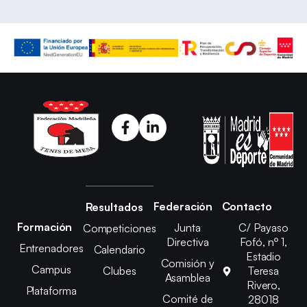
Federación
Contacto
Resultados
Formación
Junta
C/ Payaso
Competiciones
Directiva
Fofó, nº 1,
Entrenadores
Calendario
Estadio
Comisión y
Campus
Clubes
Teresa
Asamblea
Rivero,
Plataforma
Comité de
28018