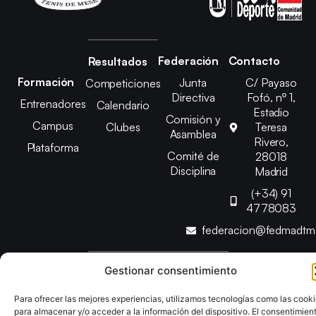
Federación
Contacto
Resultados
Formación
Junta
C/ Payaso
Competiciones
Directiva
Fofó, nº 1,
Entrenadores
Calendario
Estadio
Comisión y
Campus
Clubes
Teresa
Asamblea
Rivero,
Plataforma
Comité de
28018
Disciplina
Madrid
(+34) 91
4778083
federacion@fedmadt
Gestionar consentimiento
Copyright © 2025 Federación Madrileña de Tenis de Mesa |
Desarrollado por
TOOOLS
Para ofrecer las mejores experiencias, utilizamos tecnologías como las cook
para almacenar y/o acceder a la información del dispositivo. El consentimien