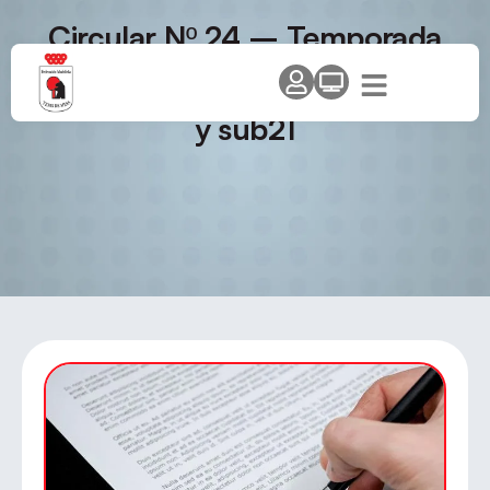
Circular Nº 24 – Temporada
2008-09. Cto. Madrid
benjamín, alevín, infantil, juvenil
y sub21