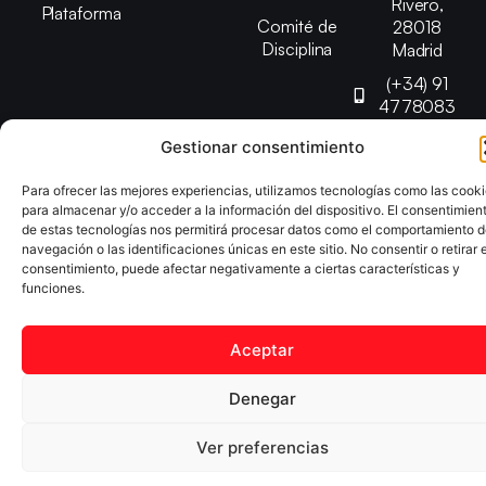
Rivero,
Plataforma
Comité de
28018
Disciplina
Madrid
(+34) 91
4778083
federacion@fedmadt
Gestionar consentimiento
Para ofrecer las mejores experiencias, utilizamos tecnologías como las cook
Copyright © 2025 Federación Madrileña de Tenis de Mesa |
para almacenar y/o acceder a la información del dispositivo. El consentimien
Desarrollado por
TOOOLS
de estas tecnologías nos permitirá procesar datos como el comportamiento 
navegación o las identificaciones únicas en este sitio. No consentir o retirar e
consentimiento, puede afectar negativamente a ciertas características y
Aviso Legal
Política de Cookies
Política de Privacidad
funciones.
Declaración de Accesibilidad
Aceptar
Denegar
Ver preferencias