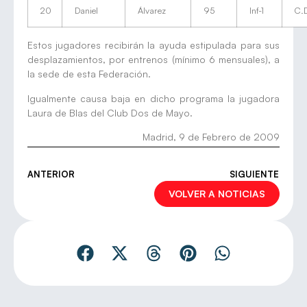
20
Daniel
Álvarez
95
Inf-1
C.D
Estos jugadores recibirán la ayuda estipulada para sus
desplazamientos, por entrenos (mínimo 6 mensuales), a
la sede de esta Federación.
Igualmente causa baja en dicho programa la jugadora
Laura de Blas del Club Dos de Mayo.
Madrid, 9 de Febrero de 2009
ANTERIOR
SIGUIENTE
VOLVER A NOTICIAS