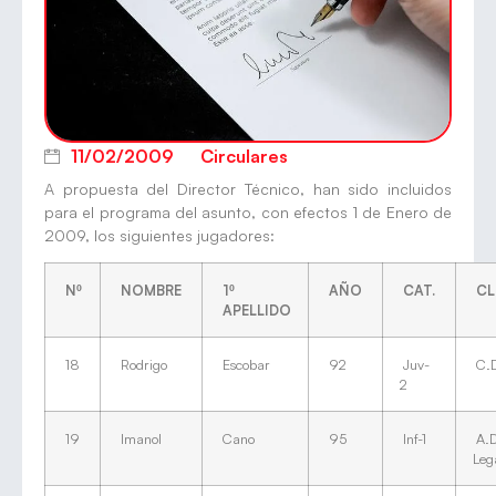
11/02/2009
Circulares
A propuesta del Director Técnico, han sido incluidos
para el programa del asunto, con efectos 1 de Enero de
2009, los siguientes jugadores:
Nº
NOMBRE
1º
AÑO
CAT.
CL
APELLIDO
18
Rodrigo
Escobar
92
Juv-
C.D
2
19
Imanol
Cano
95
Inf-1
A.D
Leg