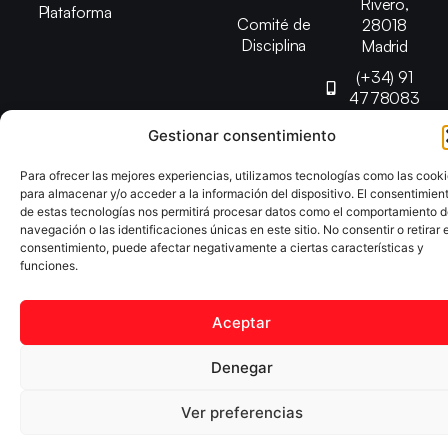
Rivero,
Plataforma
Comité de
28018
Disciplina
Madrid
(+34) 91
4778083
federacion@fedmadt
Gestionar consentimiento
Para ofrecer las mejores experiencias, utilizamos tecnologías como las cook
Copyright © 2025 Federación Madrileña de Tenis de Mesa |
para almacenar y/o acceder a la información del dispositivo. El consentimien
Desarrollado por
TOOOLS
de estas tecnologías nos permitirá procesar datos como el comportamiento 
navegación o las identificaciones únicas en este sitio. No consentir o retirar e
consentimiento, puede afectar negativamente a ciertas características y
Aviso Legal
Política de Cookies
Política de Privacidad
funciones.
Declaración de Accesibilidad
Aceptar
Denegar
Ver preferencias