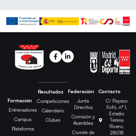
Federación
Contacto
Resultados
Formación
Junta
C/ Payaso
Competiciones
Directiva
Fofó, nº 1,
Entrenadores
Calendario
Estadio
Comisión y
Campus
Clubes
Teresa
Asamblea
Rivero,
Plataforma
Comité de
28018