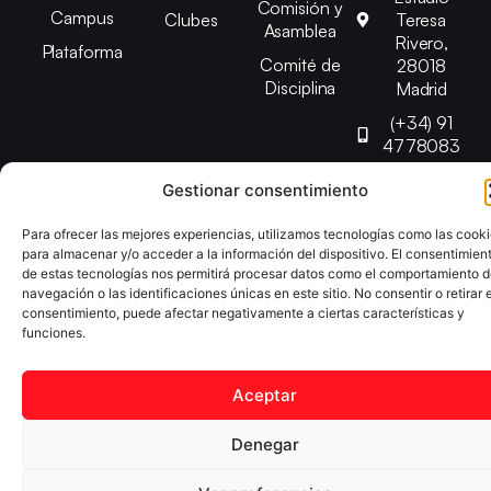
Comisión y
Campus
Clubes
Teresa
Asamblea
Rivero,
Plataforma
Comité de
28018
Disciplina
Madrid
(+34) 91
4778083
federacion@fedmadt
Gestionar consentimiento
Para ofrecer las mejores experiencias, utilizamos tecnologías como las cook
Copyright © 2025 Federación Madrileña de Tenis de Mesa |
para almacenar y/o acceder a la información del dispositivo. El consentimien
Desarrollado por
TOOOLS
de estas tecnologías nos permitirá procesar datos como el comportamiento 
navegación o las identificaciones únicas en este sitio. No consentir o retirar e
consentimiento, puede afectar negativamente a ciertas características y
Aviso Legal
Política de Cookies
Política de Privacidad
funciones.
Declaración de Accesibilidad
Aceptar
Denegar