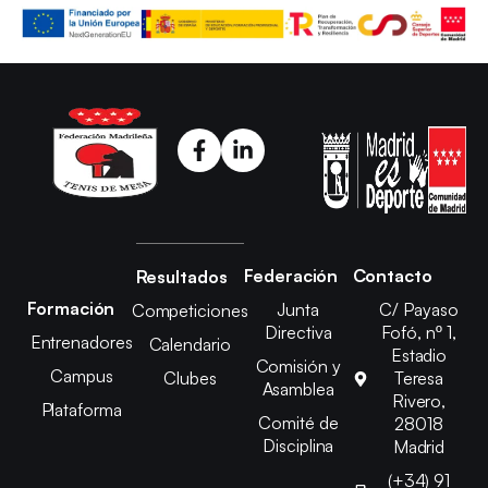
Federación
Contacto
Resultados
Formación
Junta
C/ Payaso
Competiciones
Directiva
Fofó, nº 1,
Entrenadores
Calendario
Estadio
Comisión y
Campus
Clubes
Teresa
Asamblea
Rivero,
Plataforma
Comité de
28018
Disciplina
Madrid
(+34) 91