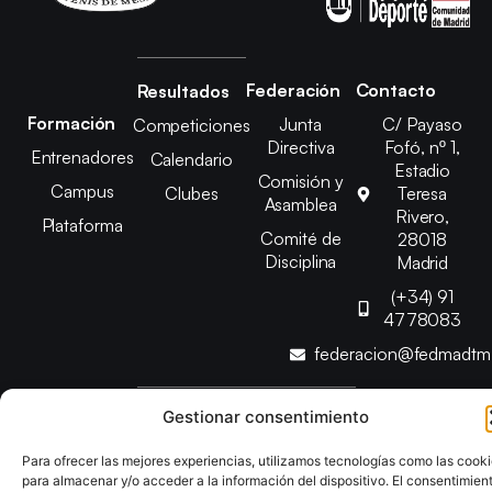
Federación
Contacto
Resultados
Formación
Junta
C/ Payaso
Competiciones
Directiva
Fofó, nº 1,
Entrenadores
Calendario
Estadio
Comisión y
Campus
Clubes
Teresa
Asamblea
Rivero,
Plataforma
Comité de
28018
Disciplina
Madrid
(+34) 91
4778083
federacion@fedmadt
Gestionar consentimiento
Copyright © 2025 Federación Madrileña de Tenis de Mesa |
Desarrollado por
TOOOLS
Para ofrecer las mejores experiencias, utilizamos tecnologías como las cook
para almacenar y/o acceder a la información del dispositivo. El consentimien