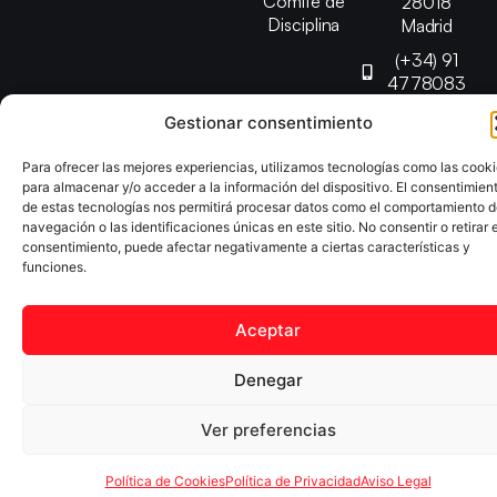
Comité de
28018
Disciplina
Madrid
(+34) 91
4778083
federacion@fedmadt
Gestionar consentimiento
Para ofrecer las mejores experiencias, utilizamos tecnologías como las cook
Copyright © 2025 Federación Madrileña de Tenis de Mesa |
para almacenar y/o acceder a la información del dispositivo. El consentimien
de estas tecnologías nos permitirá procesar datos como el comportamiento 
Desarrollado por
TOOOLS
navegación o las identificaciones únicas en este sitio. No consentir o retirar e
consentimiento, puede afectar negativamente a ciertas características y
funciones.
Aviso Legal
Política de Cookies
Política de Privacidad
Declaración de Accesibilidad
Aceptar
Denegar
Ver preferencias
Política de Cookies
Política de Privacidad
Aviso Legal