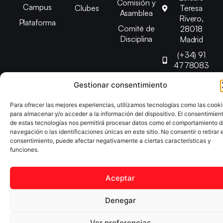
Comisión y
Campus
Clubes
Teresa
Asamblea
Rivero,
Plataforma
Comité de
28018
Disciplina
Madrid
(+34) 91
4778083
federacion@fedmadt
Gestionar consentimiento
Para ofrecer las mejores experiencias, utilizamos tecnologías como las cook
Copyright © 2025 Federación Madrileña de Tenis de Mesa |
para almacenar y/o acceder a la información del dispositivo. El consentimien
Desarrollado por
TOOOLS
de estas tecnologías nos permitirá procesar datos como el comportamiento 
navegación o las identificaciones únicas en este sitio. No consentir o retirar e
consentimiento, puede afectar negativamente a ciertas características y
Aviso Legal
Política de Cookies
Política de Privacidad
funciones.
Declaración de Accesibilidad
Aceptar
Denegar
Ver preferencias