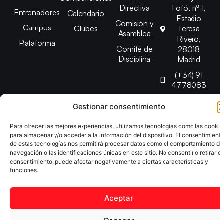
Directiva
Fofó, nº 1,
Entrenadores
Calendario
Estadio
Comisión y
Campus
Clubes
Teresa
Asamblea
Rivero,
Plataforma
Comité de
28018
Disciplina
Madrid
(+34) 91
4778083
federacion@fedmadt
Gestionar consentimiento
Para ofrecer las mejores experiencias, utilizamos tecnologías como las cook
Copyright © 2025 Federación Madrileña de Tenis de Mesa |
para almacenar y/o acceder a la información del dispositivo. El consentimien
Desarrollado por
TOOOLS
de estas tecnologías nos permitirá procesar datos como el comportamiento 
navegación o las identificaciones únicas en este sitio. No consentir o retirar e
consentimiento, puede afectar negativamente a ciertas características y
Aviso Legal
Política de Cookies
Política de Privacidad
funciones.
Declaración de Accesibilidad
Aceptar