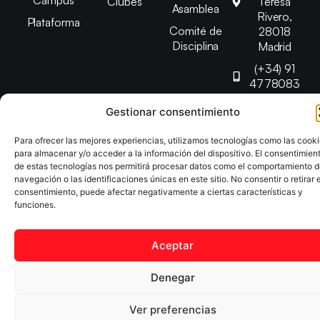
Campus
Clubes
Teresa
Asamblea
Rivero,
Plataforma
Comité de
28018
Disciplina
Madrid
(+34) 91
4778083
federacion@fedmadt
Gestionar consentimiento
Para ofrecer las mejores experiencias, utilizamos tecnologías como las cook
Copyright © 2025 Federación Madrileña de Tenis de Mesa |
para almacenar y/o acceder a la información del dispositivo. El consentimien
Desarrollado por
TOOOLS
de estas tecnologías nos permitirá procesar datos como el comportamiento 
navegación o las identificaciones únicas en este sitio. No consentir o retirar e
consentimiento, puede afectar negativamente a ciertas características y
Aviso Legal
Política de Cookies
Política de Privacidad
funciones.
Declaración de Accesibilidad
Aceptar
Denegar
Ver preferencias