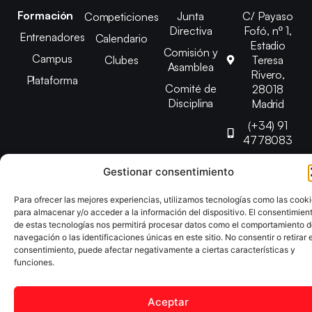
Formación
Junta
C/ Payaso
Competiciones
Directiva
Fofó, nº 1,
Entrenadores
Calendario
Estadio
Comisión y
Campus
Clubes
Teresa
Asamblea
Rivero,
Plataforma
Comité de
28018
Disciplina
Madrid
(+34) 91
4778083
federacion@fedmadt
Gestionar consentimiento
Para ofrecer las mejores experiencias, utilizamos tecnologías como las cook
Copyright © 2025 Federación Madrileña de Tenis de Mesa |
para almacenar y/o acceder a la información del dispositivo. El consentimien
Desarrollado por
TOOOLS
de estas tecnologías nos permitirá procesar datos como el comportamiento 
navegación o las identificaciones únicas en este sitio. No consentir o retirar e
consentimiento, puede afectar negativamente a ciertas características y
Aviso Legal
Política de Cookies
Política de Privacidad
funciones.
Declaración de Accesibilidad
Aceptar