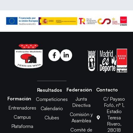
Federación
Contacto
Resultados
Formación
Junta
C/ Payaso
Competiciones
Directiva
Fofó, nº 1,
Entrenadores
Calendario
Estadio
Comisión y
Campus
Clubes
Teresa
Asamblea
Rivero,
Plataforma
Comité de
28018