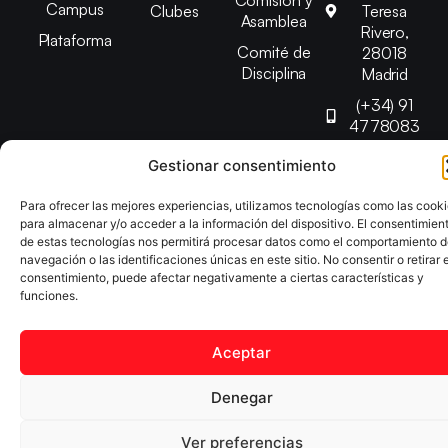
Campus
Clubes
Teresa
Asamblea
Rivero,
Plataforma
Comité de
28018
Disciplina
Madrid
(+34) 91
4778083
federacion@fedmadt
Gestionar consentimiento
Para ofrecer las mejores experiencias, utilizamos tecnologías como las cook
Copyright © 2025 Federación Madrileña de Tenis de Mesa |
para almacenar y/o acceder a la información del dispositivo. El consentimien
Desarrollado por
TOOOLS
de estas tecnologías nos permitirá procesar datos como el comportamiento 
navegación o las identificaciones únicas en este sitio. No consentir o retirar e
consentimiento, puede afectar negativamente a ciertas características y
Aviso Legal
Política de Cookies
Política de Privacidad
funciones.
Declaración de Accesibilidad
Aceptar
Denegar
Ver preferencias