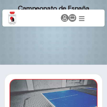
Campeonato de España
Benjamín – Alevín