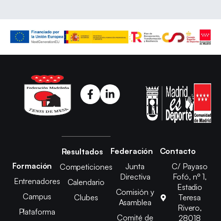
Federación
Contacto
Resultados
Formación
Junta
C/ Payaso
Competiciones
Directiva
Fofó, nº 1,
Entrenadores
Calendario
Estadio
Comisión y
Campus
Clubes
Teresa
Asamblea
Rivero,
Plataforma
Comité de
28018