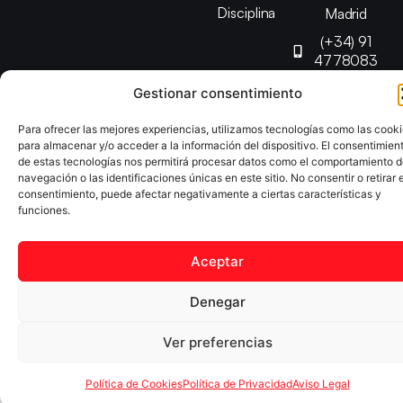
Disciplina
Madrid
(+34) 91
4778083
federacion@fedmadt
Gestionar consentimiento
Para ofrecer las mejores experiencias, utilizamos tecnologías como las cook
Copyright © 2025 Federación Madrileña de Tenis de Mesa |
para almacenar y/o acceder a la información del dispositivo. El consentimien
de estas tecnologías nos permitirá procesar datos como el comportamiento 
Desarrollado por
TOOOLS
navegación o las identificaciones únicas en este sitio. No consentir o retirar e
consentimiento, puede afectar negativamente a ciertas características y
funciones.
Aviso Legal
Política de Cookies
Política de Privacidad
Declaración de Accesibilidad
Aceptar
Denegar
Ver preferencias
Política de Cookies
Política de Privacidad
Aviso Legal