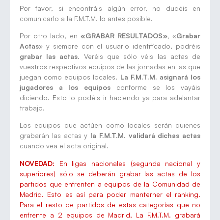
Por favor, si encontráis algún error, no dudéis en
comunicarlo a la F.M.T.M. lo antes posible.
Por otro lado, en
«GRABAR RESULTADOS»,
«
Grabar
Actas
» y siempre con el usuario identificado, podréis
grabar las actas
. Veréis que sólo véis las actas de
vuestros respectivos equipos de las jornadas en las que
juegan como equipos locales.
La F.M.T.M. asignará los
jugadores a los equipos
conforme se los vayáis
diciendo. Esto lo podéis ir haciendo ya para adelantar
trabajo.
Los equipos que actúen como locales serán quienes
grabarán las actas y
la F.M.T.M. validará dichas actas
cuando vea el acta original.
NOVEDAD:
En ligas nacionales (segunda nacional y
superiores) sólo se deberán grabar las actas de los
partidos que enfrenten a equipos de la Comunidad de
Madrid. Esto es así para poder manterner el ranking.
Para el resto de partidos de estas categorías que no
enfrente a 2 equipos de Madrid, La F.M.T.M. grabará