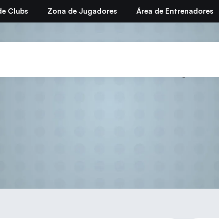
de Clubs
Zona de Jugadores
Área de Entrenadores
viso 3ª Territorial «B» y «