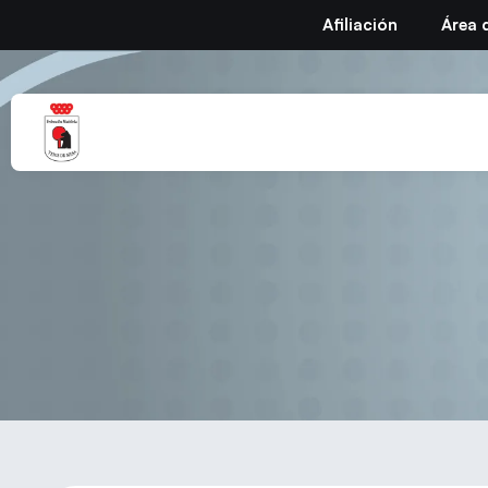
Afiliación
Área 
A