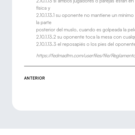
2.10.1.13 si ambos jugadores o parejas están en
física y
2.10.1.13.1 su oponente no mantiene un mínimo 
la parte
posterior del muslo, cuando es golpeada la pel
2.10.1.13.2 su oponente toca la mesa con cualq
2.10.1.13.3 el reposapiés o los pies del oponent
https://fedmadtm.com/userfiles/file/Reglamen
ANTERIOR