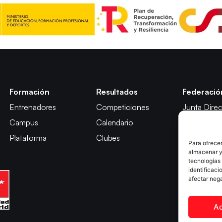
Formación
Resultados
Federació
Entrenadores
Competiciones
Junta Direc
Campus
Calendario
Comisión y
Plataforma
Clubes
Comité de D
Para ofrecer
almacenar y/
tecnologías
identificaci
afectar nega
A