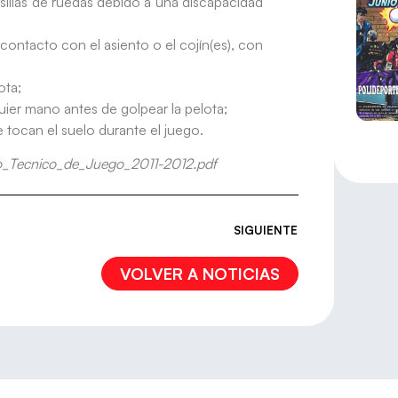
 sillas de ruedas debido a una discapacidad
contacto con el asiento o el cojín(es), con
ota;
uier mano antes de golpear la pelota;
e tocan el suelo durante el juego.
to_Tecnico_de_Juego_2011-2012.pdf
SIGUIENTE
VOLVER A NOTICIAS