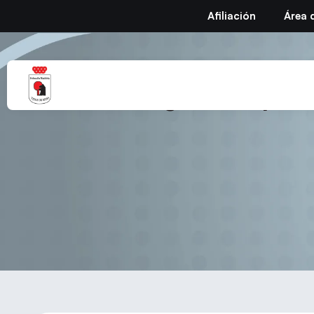
Afiliación
Área 
Arreglado el pro