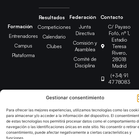
Federación
Contacto
Resultados
Formación
Junta
C/ Payaso
Competiciones
Directiva
Fofó, nº 1,
Entrenadores
Calendario
Estadio
Comisión y
Campus
Clubes
Teresa
Asamblea
Rivero,
Plataforma
Comité de
28018
Disciplina
Madrid
(+34) 91
4778083
federacion@fedmadt
Gestionar consentimiento
Para ofrecer las mejores experiencias, utilizamos tecnologías como las cook
Copyright © 2025 Federación Madrileña de Tenis de Mesa |
para almacenar y/o acceder a la información del dispositivo. El consentimien
Desarrollado por
TOOOLS
de estas tecnologías nos permitirá procesar datos como el comportamiento 
navegación o las identificaciones únicas en este sitio. No consentir o retirar e
consentimiento, puede afectar negativamente a ciertas características y
Aviso Legal
Política de Cookies
Política de Privacidad
funciones.