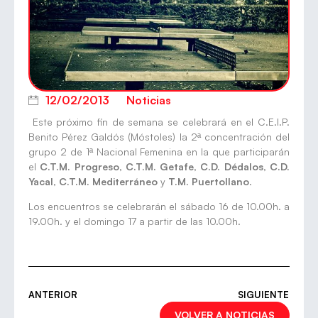
12/02/2013
Noticias
Este próximo fin de semana se celebrará en el C.E.I.P.
Benito Pérez Galdós (Móstoles) la 2ª concentración del
grupo 2 de 1ª Nacional Femenina en la que participarán
el
C.T.M. Progreso
,
C.T.M. Getafe
,
C.D. Dédalos
,
C.D.
Yacal
,
C.T.M. Mediterráneo
y
T.M. Puertollano
.
Los encuentros se celebrarán el sábado 16 de 10.00h. a
19.00h. y el domingo 17 a partir de las 10.00h.
ANTERIOR
SIGUIENTE
VOLVER A NOTICIAS