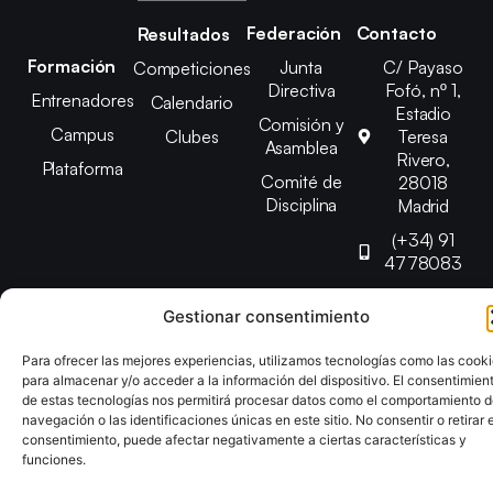
Federación
Contacto
Resultados
Formación
Junta
C/ Payaso
Competiciones
Directiva
Fofó, nº 1,
Entrenadores
Calendario
Estadio
Comisión y
Campus
Clubes
Teresa
Asamblea
Rivero,
Plataforma
Comité de
28018
Disciplina
Madrid
(+34) 91
4778083
federacion@fedmadt
Gestionar consentimiento
Para ofrecer las mejores experiencias, utilizamos tecnologías como las cook
Copyright © 2025 Federación Madrileña de Tenis de Mesa |
para almacenar y/o acceder a la información del dispositivo. El consentimien
Desarrollado por
TOOOLS
de estas tecnologías nos permitirá procesar datos como el comportamiento 
navegación o las identificaciones únicas en este sitio. No consentir o retirar e
consentimiento, puede afectar negativamente a ciertas características y
Aviso Legal
Política de Cookies
Política de Privacidad
funciones.
Declaración de Accesibilidad