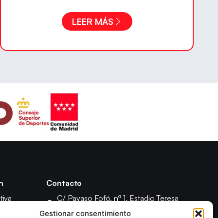
LEER MÁS
n
Contacto
tiva
C/ Payaso Fofó, nº 1, Estadio Teresa
Rivero, 28018 Madrid
 Asamblea
Gestionar consentimiento