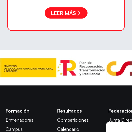
LEER MÁS
Formación
Resultados
Federació
Entrenadores
Competiciones
Junta Direc
Campus
Calendario
Comisión y