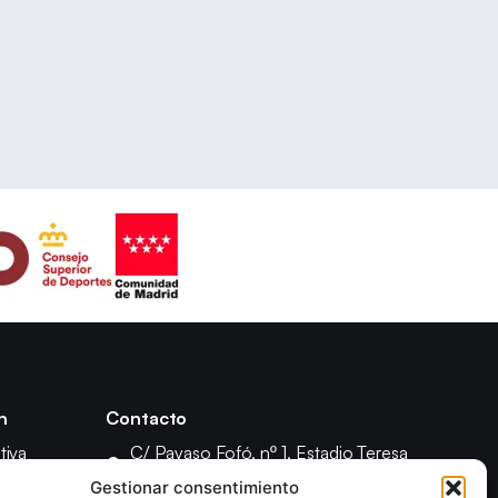
n
Contacto
tiva
C/ Payaso Fofó, nº 1, Estadio Teresa
Rivero, 28018 Madrid
 Asamblea
Gestionar consentimiento