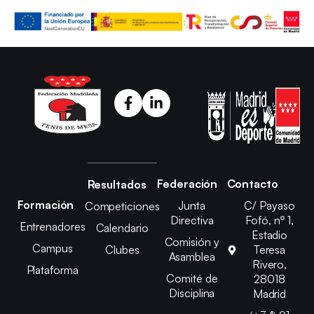
Federación
Contacto
Resultados
Formación
Junta
C/ Payaso
Competiciones
Directiva
Fofó, nº 1,
Entrenadores
Calendario
Estadio
Comisión y
Campus
Clubes
Teresa
Asamblea
Rivero,
Plataforma
Comité de
28018
Disciplina
Madrid