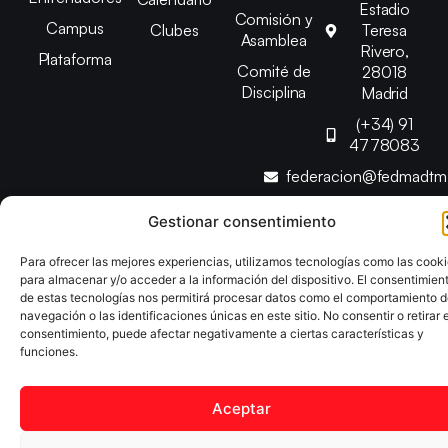
Estadio
Comisión y
Campus
Clubes
Teresa
Asamblea
Rivero,
Plataforma
Comité de
28018
Disciplina
Madrid
(+34) 91
4778083
federacion@fedmadt
Gestionar consentimiento
Copyright © 2025 Federación Madrileña de Tenis de Mesa |
Desarrollado por
TOOOLS
Para ofrecer las mejores experiencias, utilizamos tecnologías como las cook
para almacenar y/o acceder a la información del dispositivo. El consentimien
de estas tecnologías nos permitirá procesar datos como el comportamiento 
Aviso Legal
Política de Cookies
Política de Privacidad
navegación o las identificaciones únicas en este sitio. No consentir o retirar e
consentimiento, puede afectar negativamente a ciertas características y
Declaración de Accesibilidad
funciones.
Aceptar