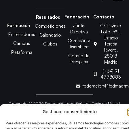
Federación
Contacto
Resultados
Formación
Junta
C/ Payaso
Competiciones
Directiva
Fofó, nº 1,
Entrenadores
Calendario
Estadio
Comisión y
Campus
Clubes
Teresa
Asamblea
Rivero,
Plataforma
Comité de
28018
Disciplina
Madrid
(+34) 91
4778083
federacion@fedmadt
Copyright © 2025 Federación Madrileña de Tenis de Mesa |
Desarrollado por
TOOOLS
Gestionar consentimiento
Para ofrecer las mejores experiencias, utilizamos tecnologías como las cook
Aviso Legal
Política de Cookies
Política de Privacidad
para almacenar y/o acceder a la información del dispositivo. El consentimien